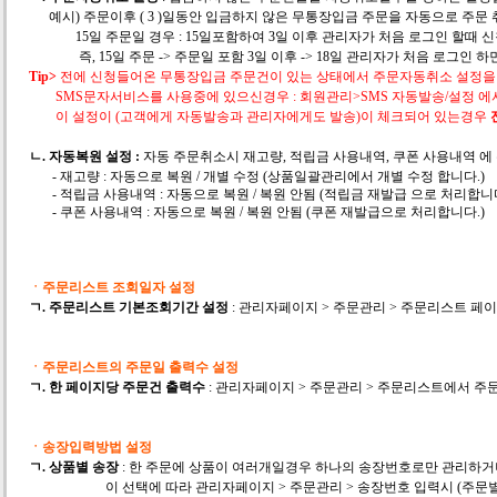
예시) 주문이후 ( 3 )일동안 입금하지 않은 무통장입금 주문을 자동으로 주문 
15일 주문일 경우 : 15일포함하여 3일 이후 관리자가 처음 로그인 할때 
즉, 15일 주문 -> 주문일 포함 3일 이후 -> 18일 관리자가 처음 로그인 하
Tip>
전에 신청들어온 무통장입금 주문건이 있는 상태에서 주문자동취소 설정을
SMS문자서비스를 사용중에 있으신경우 : 회원관리>SMS 자동발송/설정 에
이 설정이 (고객에게 자동발송과 관리자에게도 발송)이 체크되어 있는경우
ㄴ.
자동복원 설정 :
자동 주문취소시 재고량, 적립금 사용내역, 쿠폰 사용내역 에
- 재고량 : 자동으로 복원 / 개별 수정 (상품일괄관리에서 개별 수정 합니다.)
- 적립금 사용내역 : 자동으로 복원 / 복원 안됨 (적립금 재발급 으로 처리합니다
- 쿠폰 사용내역 : 자동으로 복원 / 복원 안됨 (쿠폰 재발급으로 처리합니다.)
ㆍ주문리스트 조회일자 설정
ㄱ. 주문리스트 기본조회기간 설정
: 관리자페이지 > 주문관리 > 주문리스트 페
ㆍ주문리스트의 주문일 출력수 설정
ㄱ. 한 페이지당 주문건 출력수
: 관리자페이지 > 주문관리 > 주문리스트에서 주
ㆍ송장입력방법 설정
ㄱ.
상품별 송장
: 한 주문에 상품이 여러개일경우 하나의 송장번호로만 관리하거
이 선택에 따라 관리자페이지 > 주문관리 > 송장번호 입력시 (주문별 : 