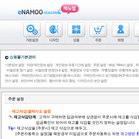
쇼핑몰기본관리
|
|
|
|
|
기본정보 설정
약관/개인정보 설정
개인정보 유효기간제 설정
주문 설정
배송 / 택배사 설정
적
|
|
|
|
비밀번호 찾기 설정
비밀번호 변경안내 설정
회원정보 수정 이벤트
무통장결제 / 은행계좌 설정
|
|
에스크로)
구매안전서비스 표기방법 (데이콤 에스크로)
구매안전서비스 표기방법 (KCP 에스크로)
|
|
|
언스 설정
보안서버 신청/관리
웹사이트 속도 향상
디자인스킨 보안 설정
주문 설정
ㆍ재고삭감/결제시도 설정
ㄱ.
재고삭감단계
: 고객이 구매하면 입금여부에 상관없이 주문시에 재고를 삭감
입금확인이 되어야 재고를 삭감할 것인지 정하는 설정입니다.
Tip>
재고삭감을 [주문시] 재고 삭감으로 해두고,
[주문자동취소 설정]을 해둔경우 미입금으로 주문자동취소 되면
재고량은 